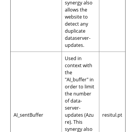
synergy also
allows the
website to
detect any
duplicate
dataserver-
updates.
Used in
context with
the
"AI_buffer" in
order to limit
the number
of data-
server-
AI_sentBuffer
updates (Azu
resitul.pt
re). This
synergy also