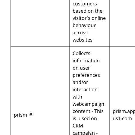
customers
based on the
visitor's online
behaviour
across
websites
Collects
information
on user
preferences
and/or
interaction
with
webcampaign
content - This
prism.app
prism_#
is u sed on
us1.com
CRM-
campaign -