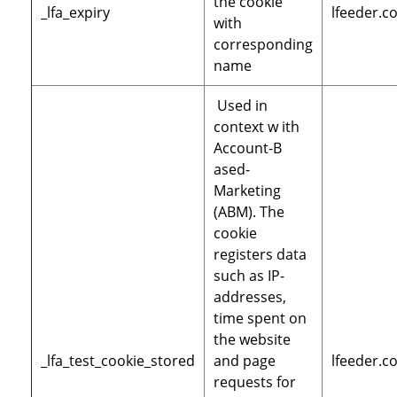
the cookie
_lfa_expiry
lfeeder.c
with
corresponding
name
Used in
context w ith
Account-B
ased-
Marketing
(ABM). The
cookie
registers data
such as IP-
addresses,
time spent on
the website
_lfa_test_cookie_stored
and page
lfeeder.c
requests for