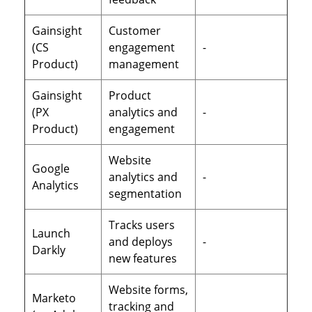
Gainsight
Customer
(CS
engagement
-
Product)
management
Gainsight
Product
(PX
analytics and
-
Product)
engagement
Website
Google
analytics and
-
Analytics
segmentation
Tracks users
Launch
and deploys
-
Darkly
new features
Website forms,
Marketo
tracking and