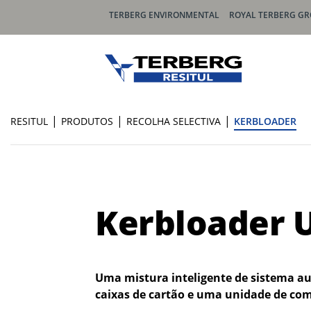
TERBERG ENVIRONMENTAL
ROYAL TERBERG G
|
|
|
RESITUL
PRODUTOS
RECOLHA SELECTIVA
KERBLOADER
PRODUTOS ELÉCTRICOS
CARGA
eCollect
Olympu
OmniMAX (E)
Olympu
OmniDEKA (E)
Olympu
Kerbloader 
OmniDEL (E)
Olympu
OmniDEL Triplo (E)
Olympu
CityCat VS20 (E)
Olympu
Uma mistura inteligente de sistema 
CityCat V20 (E)
Olympu
caixas de cartão e uma unidade de com
Olympu