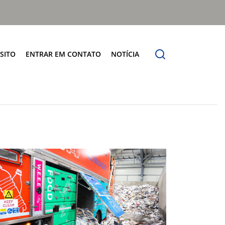
SITO
ENTRAR EM CONTATO
NOTÍCIA
SATÉLITES
lidade
Or
ndamentais
Orus
conduta
Orus TP
es
Orus COMBI TD
ul
Orus TP COMBI TD