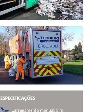
LIMPEZA DE RUAS E VARREDORAS
CityCat VS20
CityCat VS20 (E)
CityCat V20
CityCat V20 (E)
CityCat 5006
CityCat 5006 Dual
V65
V50
ESPECIFICAÇÕES
Lava Ruas
Carregamento manual: Sim