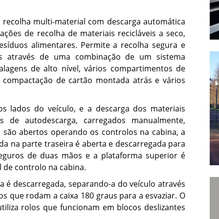
tentores de Água Fria
OmniDEL Triplo (E)
recolha multi-material com descarga automática
tentores de Água Quente
UPC 500
ções de recolha de materiais recicláveis a seco,
UPC 800
síduos alimentares. Permite a recolha segura e
áveis através de uma combinação de um sistema
NTORES
RECOLHA SELECTIVA
agens de alto nível, vários compartimentos de
Kerbloader Urbano
compactação de cartão montada atrás e vários
na
Kerbsider
s lados do veículo, e a descarga dos materiais
Olympus Duo
os de autodescarga, carregados manualmente,
s são abertos operando os controlos na cabina, a
 na parte traseira é aberta e descarregada para
 seguros de duas mãos e a plataforma superior é
 de controlo na cabina.
da é descarregada, separando-a do veículo através
s que rodam a caixa 180 graus para a esvaziar. O
iliza rolos que funcionam em blocos deslizantes