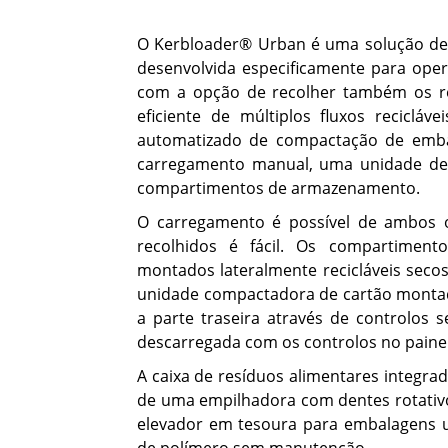
Lavacon
O Kerbloader® Urban é uma solução de 
Lavacon
desenvolvida especificamente para opera
com a opção de recolher também os re
eficiente de múltiplos fluxos recicl
CARGA LATERAL
CONTE
automatizado de compactação de embal
Speedline SLM
ICON
carregamento manual, uma unidade de 
compartimentos de armazenamento.
Barcelo
O carregamento é possível de ambos o
recolhidos é fácil. Os compartiment
montados lateralmente recicláveis seco
unidade compactadora de cartão montada
a parte traseira através de controlos
descarregada com os controlos no painel
A caixa de resíduos alimentares integra
de uma empilhadora com dentes rotativo
elevador em tesoura para embalagens ut