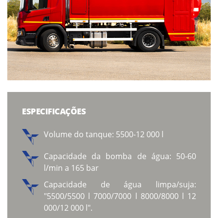
ESPECIFICAÇÕES
Volume do tanque: 5500-12 000 l
Capacidade da bomba de água: 50-60
l/min a 165 bar
Capacidade de água limpa/suja:
"5500/5500 l 7000/7000 l 8000/8000 l 12
000/12 000 l".